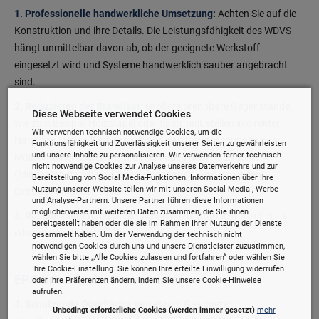
1. Professionelle handwerkliche Umsetzung:
Achten Sie auf die
Konstruktion und ihre Details. Die Leistungsfähigkeit des WDVS
hängt unmittelbar davon ab, ob der geeignete Werkstoff
eingesetzt wird und Systeme handwerklich sauber angebracht
sind.
2. Reduzieren der Brandlast:
Größere brennbare Gegenstände,
Diese Webseite verwendet Cookies
wie zum Beispiel Holzstapel oder Sperrmüll, stellen in direkter
Wir verwenden technisch notwendige Cookies, um die
Nähe von Häusern ein Brandrisiko dar. Geräteschuppen oder
Funktionsfähigkeit und Zuverlässigkeit unserer Seiten zu gewährleisten
und unsere Inhalte zu personalisieren. Wir verwenden ferner technisch
Müllcontainer sollten nicht direkt neben dem Haus stehen
nicht notwendige Cookies zur Analyse unseres Datenverkehrs und zur
(Mindestabstand) und/oder "eingehaust", also von einem
Bereitstellung von Social Media-Funktionen. Informationen über Ihre
Nutzung unserer Website teilen wir mit unseren Social Media-, Werbe-
Gehäuse umgeben sein.
und Analyse-Partnern. Unsere Partner führen diese Informationen
möglicherweise mit weiteren Daten zusammen, die Sie ihnen
3. Rauchmelder nutzen:
Sie dienen dazu, Brände frühzeitig zu
bereitgestellt haben oder die sie im Rahmen Ihrer Nutzung der Dienste
erkennen und einen Alarm auszulösen.
gesammelt haben. Um der Verwendung der technisch nicht
notwendigen Cookies durch uns und unsere Dienstleister zuzustimmen,
wählen Sie bitte „Alle Cookies zulassen und fortfahren“ oder wählen Sie
Ihre Cookie-Einstellung. Sie können Ihre erteilte Einwilligung widerrufen
EPS-spezifische Prävention
oder Ihre Präferenzen ändern, indem Sie unsere
Cookie-Hinweise
aufrufen.
4. Schützende Oberfläche einsetzen:
Geeigneter
Unbedingt erforderliche Cookies (werden immer gesetzt)
mehr