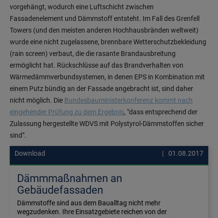
vorgehängt, wodurch eine Luftschicht zwischen
Fassadenelement und Dämmstoff entsteht. Im Fall des Grenfell
Towers (und den meisten anderen Hochhausbränden weltweit)
wurde eine nicht zugelassene, brennbare Wetterschutzbekleidung
(rain screen) verbaut, die die rasante Brandausbreitung
ermöglicht hat. Rückschlüsse auf das Brandverhalten von
Wärmedämmverbundsystemen, in denen EPS in Kombination mit
einem Putz bündig an der Fassade angebracht ist, sind daher
nicht möglich. Die
Bundesbauministerkonferenz kommt nach
eingehender Prüfung zu dem Ergebnis
, "dass entsprechend der
Zulassung hergestellte WDVS mit Polystyrol-Dämmstoffen sicher
sind".
Download
01.08.2017
Dämmmaßnahmen an
Gebäudefassaden
Dämmstoffe sind aus dem Baualltag nicht mehr
wegzudenken. Ihre Einsatzgebiete reichen von der