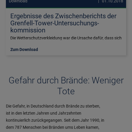
Download
01.10.2018
Ergebnisse des Zwischen­berichts der
Grenfell-Tower-Unter­suchungs­
kommission
Die Wetterschutzverkleidung war die Ursache dafür, dass sich
der Brand am Grenfell Towers ausbreiten konnte – so die
Ergebnisse des Zwischen­berichts der Untersuchungs­
Zum Download
kommission.
Gefahr durch Brände: Weniger
Tote
Die Gefahr, in Deutschland durch Brände zu sterben,
ist in den letzten Jahren und Jahrzehnten
kontinuierlich zurückgegangen. Seit dem Jahr 1990, in
dem 787 Menschen bei Bränden ums Leben kamen,